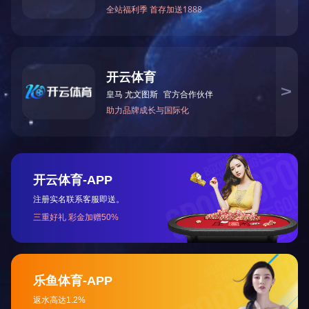
网站首页
关于我们
｜
｜
资质
公司荣誉
管
队
www.allrxgenm
网 址：
开云手机站官方版网站登录入口
|
威九国际（中国）有限公司官网
|
亚新
注册网站（中国）官方网站
|
欧宝在线
|
开云手机站登入
|
亚美体育在线
官网
|
开云手机站官方版网站登录入口
|
云开平台登录（KYSports）
|
华