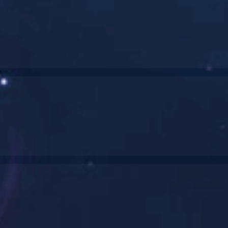
。
7
月
1
日B体育手机官方网站入口党委组织由青年党员和入
访慰问，充分体现党组织对老党员的关心和爱护。